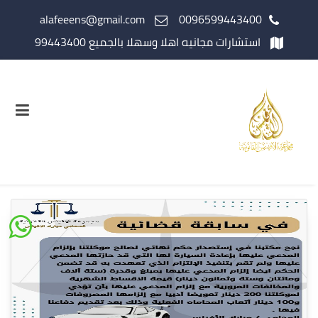
alafeeens@gmail.com
0096599443400
استشارات مجانيه اهلا وسهلا بالجميع 99443400