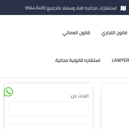
استشارات مجانيه اهلا وسهلا بالجميع 99443400
قانون التجاري
قانون العمالي
LAWYER
استشاره قانونية مجانية
البحث عن: