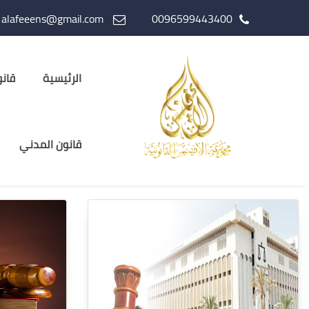
alafeeens@gmail.com
0096599443400
الرئيسية
قانو
قانون المدني