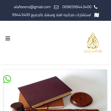
alafeeens@gmail.com
0096599443400
استشارات مجانيه اهلا وسهلا بالجميع 99443400