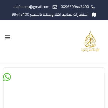
alafeeens@gmail.com
0096599443400
استشارات مجانيه اهلا وسهلا بالجميع 99443400