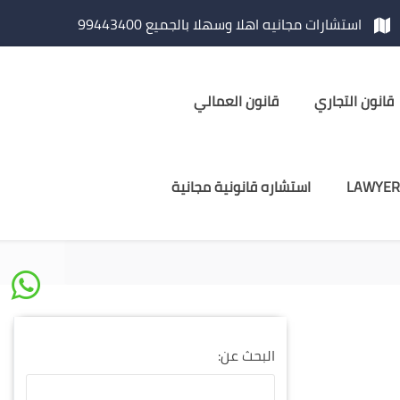
استشارات مجانيه اهلا وسهلا بالجميع 99443400
قانون التجاري
قانون العمالي
LAWYER
استشاره قانونية مجانية
البحث عن: