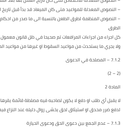
– النصوص المعدلة للاختصاص متى كان تاريخ العمل بها بعد اقفا
– النصوص المعدلة للمواعيد متى كان الميعاد قد بدأ قبل تاريخ ا
– النصوص المنظمة لطرق الطعن بالنسبة الى ما صدر من احكام 
الطرق.
كل اجراء من اجراءات المرافعات تم صحيحا في ظل قانون معمول 
ولا يجري ما يستحدث من مواعيد السقوط او غيرها من مواعيد المر
7.1.2 – المصلحة في الدعوى
(2 – 2)
المادة 2
لا يقبل أي طلب او دفع لا يكون لصاحبه فيه مصلطة قائمة يقرها 
لدفع ضرر محدق او استيثاق لحق يخشى زوال دليله عند النزاع فيه
7.1.3 – عدم الجمع بين دعوى الحق ودعوى الحيازة