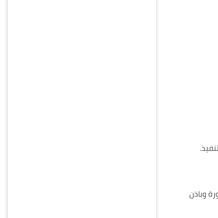
نفيذ.
رة وباذن