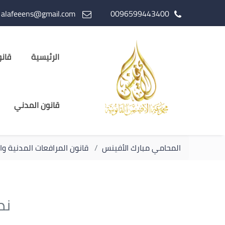
alafeeens@gmail.com
0096599443400
الرئيسية
قانو
قانون المدني
المحامي مبارك الأفينس
قانون المرافعات المدنية وال
نص