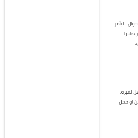
وال ، ليأمر
 صادرا
.
 لغيره.
ن او محل