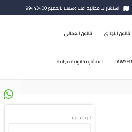
استشارات مجانيه اهلا وسهلا بالجميع 99443400
قانون التجاري
قانون العمالي
LAWYER
استشاره قانونية مجانية
البحث عن: