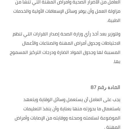
العامل من الأضرار الصحية وأمراض المهنة التي تنشأ من
مزاولة العمل وأن يوفر وسائل الإسعافات الأولية والخدمات
الطبية.
وللوزير بعد أخذ رأي وزارة الصحة إصدار القرارات التي تنظم
الاحتياطات وجدول أمراض المهنة والصناعات والأعمال
المسببة لها وجدول المواد الضارة ودرجات التركيز المسموح
بها.
اﻟﻤﺎﺩﺓ ﺭﻗﻢ 87
يجب على العامل أن يستعمل وسائل الوقاية ويتعهد
باستعمال ما بحوزته منها بعناية وأن ينفذ التعليمات
الموضوعة لسلامته وصحته ووقايته من الإصابات وأمراض
المهنة .