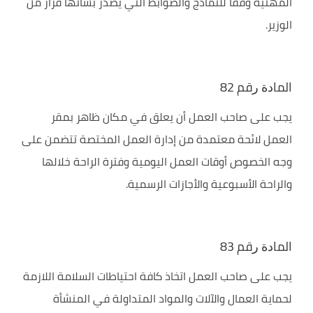
المهنية وفقا للنماذج والضوابط التي يصدر بشأنها قرار من
الوزير.
اﻟﻤﺎﺩﺓ ﺭﻗﻢ 82
يجب على صاحب العمل أن يعلق في مكان ظاهر بمقر
العمل لائحة معتمدة من إدارة العمل المختصة تتضمن على
وجه الخصوص أوقات العمل اليومية وفترة الراحة خلالها
والراحة الأسبوعية والأجازات الرسمية.
اﻟﻤﺎﺩﺓ ﺭﻗﻢ 83
يجب على صاحب العمل اتخاذ كافة احتياطات السلامة اللازمة
لحماية العمال والآلات والمواد المتداولة في المنشأة