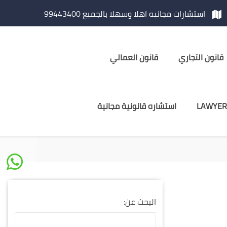
استشارات مجانيه اهلا وسهلا بالجميع 99443400
قانون التجاري
قانون العمالي
LAWYER
استشاره قانونية مجانية
البحث عن: